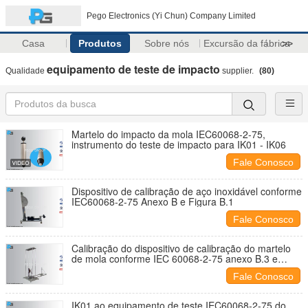
Pego Electronics (Yi Chun) Company Limited
Casa
Produtos
Sobre nós
Excursão da fábrica
>>
equipamento de teste de impacto
Qualidade
supplier.
(80)
Martelo do impacto da mola IEC60068-2-75,
instrumento do teste de impacto para IK01 - IK06
Fale Conosco
Dispositivo de calibração de aço inoxidável conforme
IEC60068-2-75 Anexo B e Figura B.1
Fale Conosco
Calibração do dispositivo de calibração do martelo
de mola conforme IEC 60068-2-75 anexo B.3 e
figura B.5
Fale Conosco
IK01 ao equipamento de teste IEC60068-2-75 do