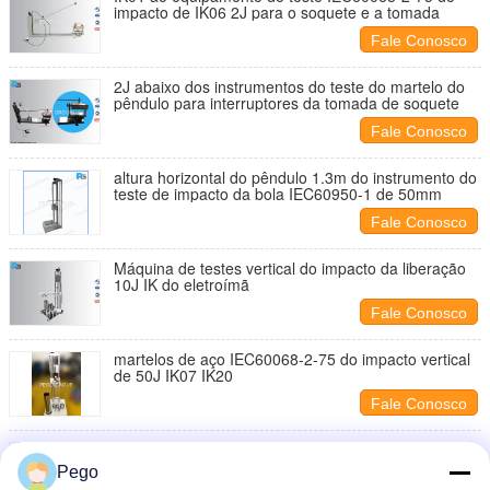
impacto de IK06 2J para o soquete e a tomada
Fale Conosco
2J abaixo dos instrumentos do teste do martelo do
pêndulo para interruptores da tomada de soquete
Fale Conosco
altura horizontal do pêndulo 1.3m do instrumento do
teste de impacto da bola IEC60950-1 de 50mm
Fale Conosco
Máquina de testes vertical do impacto da liberação
10J IK do eletroímã
Fale Conosco
martelos de aço IEC60068-2-75 do impacto vertical
de 50J IK07 IK20
Fale Conosco
Instrumento IEC60309-1 do teste de impacto do
pêndulo da tomada de soquete da tomada
Pego