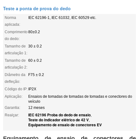
Teste a ponta de prova do dedo
Norma
IEC 62196-1, IEC 61032, IEC 60529 etc.
aplicada:
Comprimento
80±0.2
do dedo:
Tamanho de
30 ± 0.2
articulação 1:
Tamanho de
60 ± 0.2
articulação 2:
Diâmetro da
F75 ± 0.2
defleção:
Código do IP:
IP2X
Aplicação:
Ensaios de tomadas de tomadas de tomadas e conectores do
veículo
Garantia:
12 meses
IEC 62196 Proba do dedo de ensaio
Realçar:
,
Teste do indicador elétrico de 42 V
,
Equipamento de ensaio de conectores EV
Equipamento de ensaio de conectores de