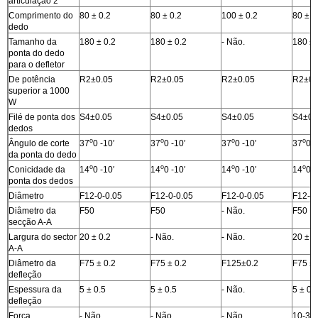
articulação 2
Comprimento do
80 ± 0.2
80 ± 0.2
100 ± 0.2
80 ± 0
dedo
Tamanho da
180 ± 0.2
180 ± 0.2
- Não.
180 ± 
ponta do dedo
para o defletor
De potência
R2±0.05
R2±0.05
R2±0.05
R2±0.
superior a 1000
W
Filé de ponta dos
S4±0.05
S4±0.05
S4±0.05
S4±0.
dedos
o
o
o
o
Ângulo de corte
37
0 -10′
37
0 -10′
37
0 -10′
37
0 -
da ponta do dedo
o
o
o
o
Conicidade da
14
0 -10′
14
0 -10′
14
0 -10′
14
0 -
ponta dos dedos
Diâmetro
F12-0-0.05
F12-0-0.05
F12-0-0.05
F12-0-
Diâmetro da
F50
F50
- Não.
F50
secção A-A
Largura do sector
20 ± 0.2
- Não.
- Não.
20 ± 0
A-A
Diâmetro da
F75 ± 0.2
F75 ± 0.2
F125±0.2
F75 ± 
defleção
Espessura da
5 ± 0.5
5 ± 0.5
- Não.
5 ± 0.
defleção
Força
- Não.
- Não.
- Não.
10-30