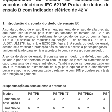
veículos eléctricos IEC 62196 Proba de dedos de
ensaio B com indicador elétrico de 42 V
1.
Introdução da sonda do dedo de ensaio B:
A sonda do dedo de ensaio B é um equipamento de ensaio de alta precisão
que pode ser utilizado para testar as tomadas de tomada de EV e os
conectores do veículo, é estritamente concebido de acordo com a figura
IEC61032,e satisfaz os requisitos da secção 10 da norma IEC 62196-1.1,
UL507, UL1278, figura 8, e IEC60529, figura 2. A sonda do dedo de ensaio
destina-se a verificar a protecção básica contra o acesso a partes perigosas,É
também utilizado para verificar a protecção contra o acesso com um dedo..
A sonda do dedo de ensaio B consiste em um dedo, um defletor, um cabo
isolado e pode ser personalizada com um clipe de jacaré na extremidade do
cabo para teste de choque anti-elétrico.Também pode ser personalizado um
M6 furo roscado na extremidade da alça para equipar com o dinamômetro
puxar e empurrar ou personalizado diretamente com 10N propulsor para teste
de proteção do gabinete.
2Especificação do dedo de ensaio articulado
Modelo
PG-TPB
PG-TPB ((1)
PG-TPB(2)
PG-TPB
Tamanho de
30 ± 0.2
30 ± 0.2
30 ± 0.2
30 ± 0
articulação 1
Tamanho de
60 ± 0.2
60 ± 0.2
60 ± 0.2
60 ± 0