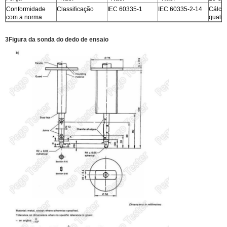
Conformidade
Classificação
IEC 60335-1
IEC 60335-2-14
Cálcul
com a norma
quali
3Figura da sonda do dedo de ensaio