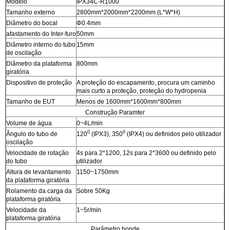
Modelo
IPX34C-R1000
Tamanho externo
2800mm*2000mm*2200mm (L*W*H)
Diâmetro do bocal
Φ0.4mm
afastamento do Inter-furo
50mm
Diâmetro interno do tubo
15mm
de oscilação
Diâmetro da plataforma
800mm
giratória
Dispositivo de proteção
A proteção do escapamento, procura um caminho
mais curto a proteção, proteção do hydropenia
Tamanho de EUT
Menos de 1600mm*1600mm*800mm
Construção Paramter
Volume de água
0~4L/min
0
0
Ângulo do tubo de
120
(IPX3), 350
(IPX4) ou definidos pelo utilizador
oscilação
Velocidade de rotação
4s para 2*1200, 12s para 2*3600 ou definido pelo
do tubo
utilizador
Altura de levantamento
1150~1750mm
da plataforma giratória
Rolamento da carga da
Sobre 50Kg
plataforma giratória
Velocidade da
1~5r/min
plataforma giratória
Parâmetro bonde