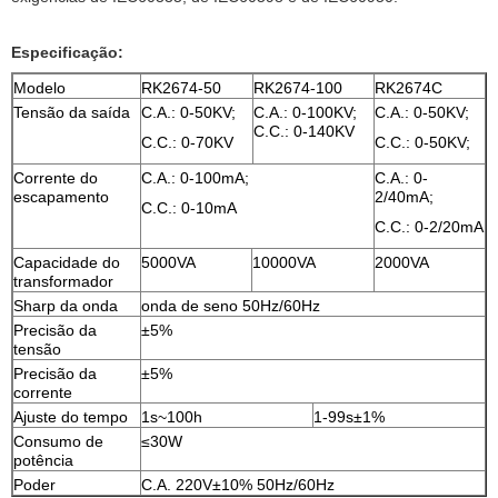
Especificação:
Modelo
RK2674-50
RK2674-100
RK2674C
Tensão da saída
C.A.: 0-50KV;
C.A.: 0-100KV;
C.A.: 0-50KV;
C.C.: 0-140KV
C.C.: 0-70KV
C.C.: 0-50KV;
Corrente do
C.A.: 0-100mA;
C.A.: 0-
escapamento
2/40mA;
C.C.: 0-10mA
C.C.: 0-2/20mA
Capacidade do
5000VA
10000VA
2000VA
transformador
Sharp da onda
onda de seno 50Hz/60Hz
Precisão da
±5%
tensão
Precisão da
±5%
corrente
Ajuste do tempo
1s~100h
1-99s±1%
Consumo de
≤30W
potência
Poder
C.A. 220V±10% 50Hz/60Hz