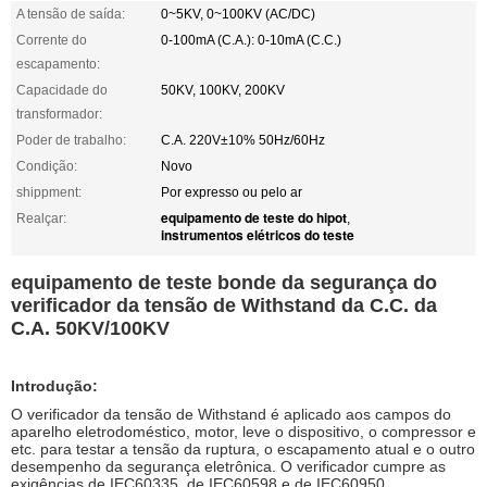
A tensão de saída:
0~5KV, 0~100KV (AC/DC)
Corrente do
0-100mA (C.A.): 0-10mA (C.C.)
escapamento:
Capacidade do
50KV, 100KV, 200KV
transformador:
Poder de trabalho:
C.A. 220V±10% 50Hz/60Hz
Condição:
Novo
shippment:
Por expresso ou pelo ar
equipamento de teste do hipot
Realçar:
,
instrumentos elétricos do teste
equipamento de teste bonde da segurança do
verificador da tensão de Withstand da C.C. da
C.A. 50KV/100KV
Introdução:
O verificador da tensão de Withstand é aplicado aos campos do
aparelho eletrodoméstico, motor, leve o dispositivo, o compressor e
etc. para testar a tensão da ruptura, o escapamento atual e o outro
desempenho da segurança eletrônica. O verificador cumpre as
exigências de IEC60335, de IEC60598 e de IEC60950.