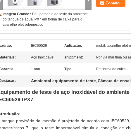
Contato
Imagem Grande :
Equipamento de teste do ambiente
do tanque de água IPX7 em forma de caixa para o
aparelho eletrodoméstico
padrão:
IEC60529
Aplicação:
móbil, aparelho elet
Materiais:
Aço Inoxidável
shippment:
Por via marítima ou a
Garantia:
1 ano
Tipo:
Em forma de caixa
Ambiental equipamento de teste
Câmara de ensai
Destacar:
,
quipamento de teste de aço inoxidável do ambiente
EC60529 IPX7
ntrodução:
 tanque provisório da imersão é projetado de acordo com IEC60529
aracterísticos 7. que o teste impermeável simula a condição de ch