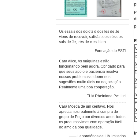
p
p
d
p
Os essais dos doigts d dos les de Je
viens de recevoir, satisfait dos très dos
E
suis de Je, très de c est bien
M
—— Formação de ESTI
D
Cara Alice, As máquinas estão
(
funcionando bem agora. Obrigado para
que seus apoio e paciência resolva
D
nossos problemas e deem-nos
(
sugestões muito úteis na negociação.
P
Realmente uma boa cooperação.
á
—— TUV Rheinland Pvt. Ltd
P
Cara Moeda de um centavo, Nós
(
apreciamos realmente à compra do
grupo de Pego por diversos anos, todos
M
os produtos vimos com operação fácil
do amd da boa qualidade.
I
—— Laboratórios de LIA limitados