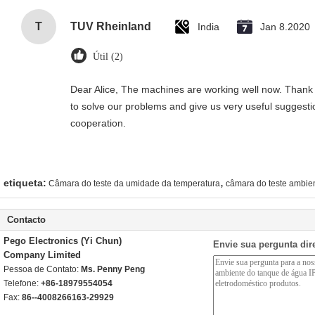
T
TUV Rheinland
India
Jan 8.2020
Útil (2)
Dear Alice, The machines are working well now. Thank 
to solve our problems and give us very useful suggesti
cooperation.
,
etiqueta:
Câmara do teste da umidade da temperatura
câmara do teste ambien
Contacto
Pego Electronics (Yi Chun)
Envie sua pergunta dir
Company Limited
Pessoa de Contato:
Ms. Penny Peng
Telefone:
+86-18979554054
Fax:
86--4008266163-29929