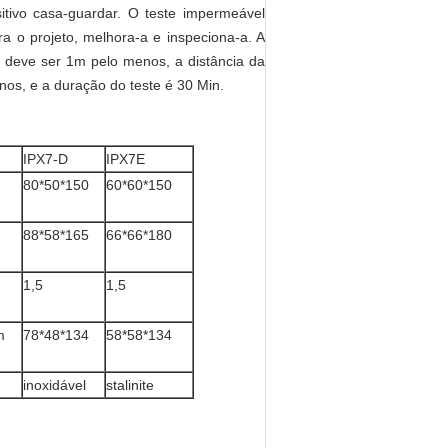
itivo casa-guardar. O teste impermeável
a o projeto, melhora-a e inspeciona-a. A
ua deve ser 1m pelo menos, a distância da
nos, e a duração do teste é 30 Min.
IPX7-D
IPX7E
80*50*150
60*60*150
88*58*165
66*66*180
1,5
1,5
m
78*48*134
58*58*134
inoxidável
stalinite