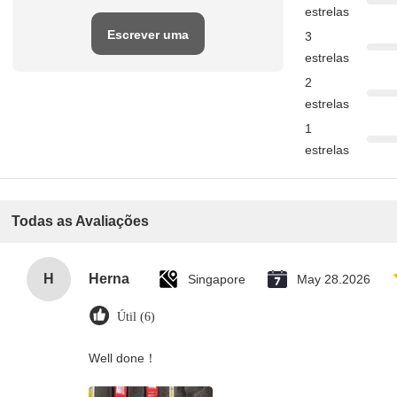
estrelas
Escrever uma
3
estrelas
avaliação
2
estrelas
1
estrelas
Todas as Avaliações
H
Herna
Singapore
May 28.2026
Útil (6)
Well done！