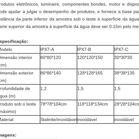
rodutos eletrônicos, luminaire, componentes bondes, motor e dispos
ode ajudar a julgar o desempenho de produtos, e fornece a base par
istância da parte inferior da amostra sob o teste à superfície da ág
arte superior da amostra à superfície da água deve ser 0.15m pelo me
specificação:
odelo
IPX7-A
IPX7-B
IPX7-C
imensão interior
80*80*120
120*120*150
30*30*30
cm)
imensão exterior
86*86*140
128*128*165
38*38*135
cm)
rofundidade de
1,2
1,5
1,5
gua (m)
roduto sob o teste
78*78*104cm
118*118*134cm
28*28*104c
máximo)
aterial
Stalinite/inoxidável
inoxidável
inoxidável
magens: