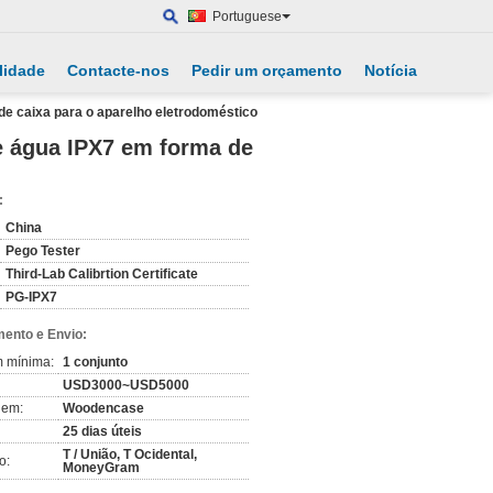
Portuguese
lidade
Contacte-nos
Pedir um orçamento
Notícia
e caixa para o aparelho eletrodoméstico
e água IPX7 em forma de
:
China
Pego Tester
Third-Lab Calibrtion Certificate
PG-IPX7
ento e Envio:
m mínima:
1 conjunto
USD3000~USD5000
gem:
Woodencase
25 dias úteis
T / União, T Ocidental,
o:
MoneyGram