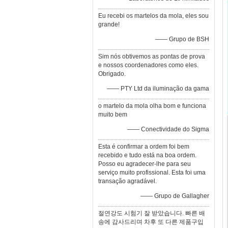
Eu recebi os martelos da mola, eles sou
grande!
—— Grupo de BSH
Sim nós obtivemos as pontas de prova
e nossos coordenadores como eles.
Obrigado.
—— PTY Ltd da iluminação da gama
o martelo da mola olha bom e funciona
muito bem
—— Conectividade do Sigma
Esta é confirmar a ordem foi bem
recebido e tudo está na boa ordem.
Posso eu agradecer-lhe para seu
serviço muito profissional. Esta foi uma
transação agradável.
—— Grupo de Gallagher
절연강도 시험기 잘 받았습니다. 빠른 배
송에 감사드리며 차후 또 다른 제품구입