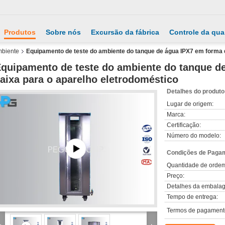
Produtos
Sobre nós
Excursão da fábrica
Controle da qua
mbiente
Equipamento de teste do ambiente do tanque de água IPX7 em forma d
quipamento de teste do ambiente do tanque d
aixa para o aparelho eletrodoméstico
Detalhes do produto
Lugar de origem:
Marca:
Certificação:
Número do modelo:
Condições de Pagam
Quantidade de orde
Preço:
Detalhes da embala
Tempo de entrega:
Termos de pagament