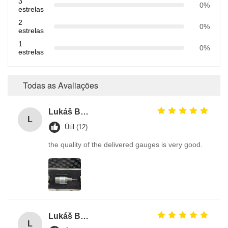
3
0%
estrelas
2
0%
estrelas
1
0%
estrelas
Todas as Avaliações
Lukáš Burda
L
Útil (12)
the quality of the delivered gauges is very good.
Lukáš Burda
L