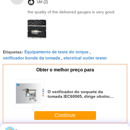
Útil (2)
the quality of the delivered gauges is very good.
Equipamento de teste do torque
Etiquetas:
,
verificador bonde da tomada
electrical outlet tester
,
Obter o melhor preço para
O verificador do soquete da
tomada IEC60065, dirige obstrui
dentro o braço da força do
equipamento 0-200 milímetro
Continue