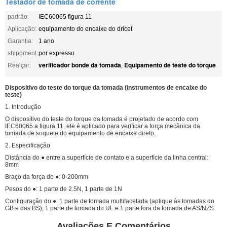
Testador de tomada de corrente
padrão:
IEC60065 figura 11
Aplicação:
equipamento do encaixe do dricet
Garantia:
1 ano
shippment:
por expresso
verificador bonde da tomada
Equipamento de teste do torque
Realçar:
,
Dispositivo do teste do torque da tomada (instrumentos de encaixe do
teste)
1. Introdução
O dispositivo do teste do torque da tomada é projetado de acordo com
IEC60065 a figura 11, ele é aplicado para verificar a força mecânica da
tomada de soquete do equipamento de encaixe direto.
2. Especificação
Distância do ● entre a superfície de contato e a superfície da linha central:
8mm
Braço da força do ●: 0-200mm
Pesos do ●: 1 parte de 2.5N, 1 parte de 1N
Configuração do ●: 1 parte de tomada multifacetada (aplique às tomadas do
GB e das BS), 1 parte de tomada do UL e 1 parte fora da tomada de AS/NZS.
Avaliações E Comentários