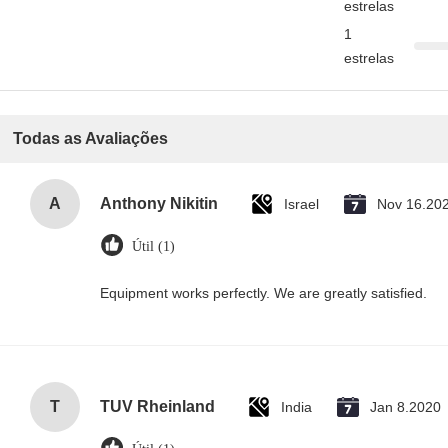
estrelas
1
estrelas
Todas as Avaliações
A
Anthony Nikitin
Israel
Nov 16.20
Útil (1)
Equipment works perfectly. We are greatly satisfied.
T
TUV Rheinland
India
Jan 8.2020