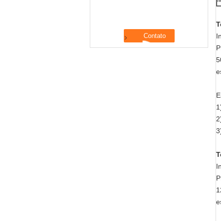
T
I
P
5
e
E
1
2
3
T
I
P
1
e