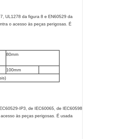
07, UL1278 da figura 8 e EN60529 da
contra o acesso às peças perigosas. É
80mm
100mm
sis)
 IEC60529-IP3, de IEC60065, de IEC60598
 o acesso às peças perigosas. É usada