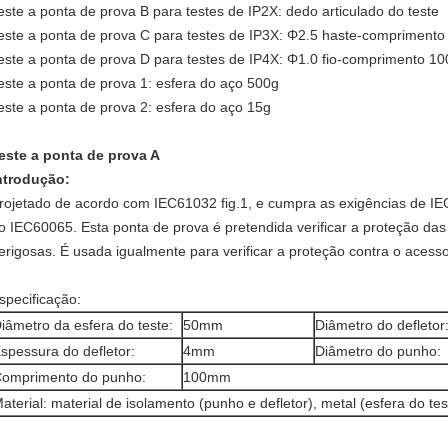
este a ponta de prova B para testes de IP2X: dedo articulado do teste
este a ponta de prova C para testes de IP3X: Φ2.5 haste-comprimento
este a ponta de prova D para testes de IP4X: Φ1.0 fio-comprimento 10
este a ponta de prova 1: esfera do aço 500g
este a ponta de prova 2: esfera do aço 15g
este a ponta de prova A
ntrodução:
rojetado de acordo com IEC61032 fig.1, e cumpra as exigências de IE
o IEC60065. Esta ponta de prova é pretendida verificar a proteção da
erigosas. É usada igualmente para verificar a proteção contra o acess
specificação:
iâmetro da esfera do teste:
50mm
Diâmetro do defletor
spessura do defletor:
4mm
Diâmetro do punho:
omprimento do punho:
100mm
aterial: material de isolamento (punho e defletor), metal (esfera do tes