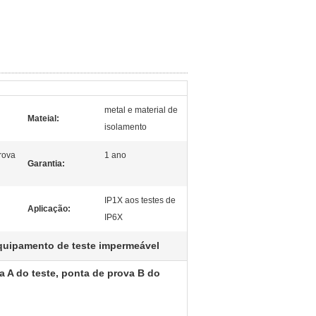
metal e material de
Mateial:
isolamento
prova
1 ano
Garantia:
IP1X aos testes de
Aplicação:
IP6X
quipamento de teste impermeável
a A do teste, ponta de prova B do