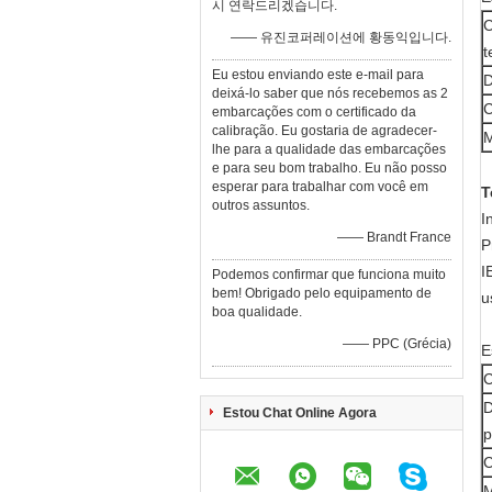
시 연락드리겠습니다.
C
—— 유진코퍼레이션에 황동익입니다.
t
Eu estou enviando este e-mail para
D
deixá-lo saber que nós recebemos as 2
C
embarcações com o certificado da
calibração. Eu gostaria de agradecer-
M
lhe para a qualidade das embarcações
e para seu bom trabalho. Eu não posso
esperar para trabalhar com você em
T
outros assuntos.
I
—— Brandt France
P
I
Podemos confirmar que funciona muito
bem! Obrigado pelo equipamento de
u
boa qualidade.
—— PPC (Grécia)
E
C
D
Estou Chat Online Agora
p
C
M