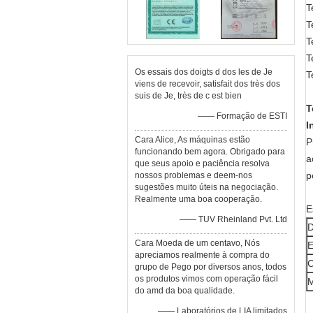
T
T
T
T
Os essais dos doigts d dos les de Je
T
viens de recevoir, satisfait dos très dos
suis de Je, très de c est bien
T
—— Formação de ESTI
I
Cara Alice, As máquinas estão
P
funcionando bem agora. Obrigado para
a
que seus apoio e paciência resolva
p
nossos problemas e deem-nos
sugestões muito úteis na negociação.
Realmente uma boa cooperação.
E
—— TUV Rheinland Pvt. Ltd
D
Cara Moeda de um centavo, Nós
E
apreciamos realmente à compra do
C
grupo de Pego por diversos anos, todos
os produtos vimos com operação fácil
M
do amd da boa qualidade.
—— Laboratórios de LIA limitados