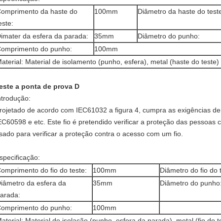
omprimento da haste do
100mm
Diâmetro da haste do test
este:
imater da esfera da parada:
35mm
Diâmetro do punho:
omprimento do punho:
100mm
aterial: Material de isolamento (punho, esfera), metal (haste do teste)
este a ponta de prova D
ntrodução:
rojetado de acordo com IEC61032 a figura 4, cumpra as exigências d
EC60598 e etc. Este fio é pretendido verificar a proteção das pessoas 
sado para verificar a proteção contra o acesso com um fio.
specificação:
omprimento do fio do teste:
100mm
Diâmetro do fio do 
iâmetro da esfera da
35mm
Diâmetro do punho
arada:
omprimento do punho:
100mm
aterial: Material de isolação (punho, esfera da parada), metal (fio do t