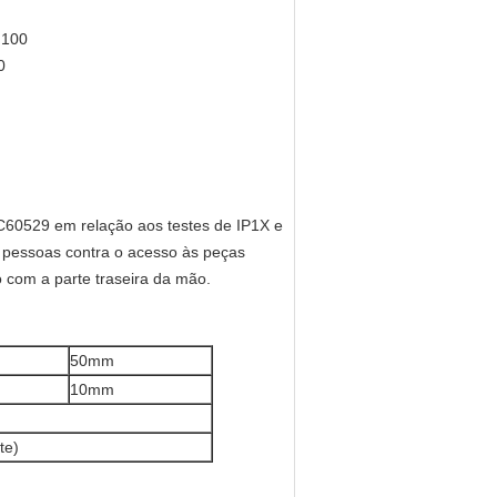
 100
0
C60529 em relação aos testes de IP1X e
s pessoas contra o acesso às peças
o com a parte traseira da mão.
:
50mm
10mm
te)