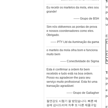
T
I
Eu recebi os martelos da mola, eles sou
grande!
P
f
—— Grupo de BSH
u
Sim nós obtivemos as pontas de prova
e nossos coordenadores como eles.
Obrigado.
E
—— PTY Ltd da iluminação da gama
D
o martelo da mola olha bom e funciona
D
muito bem
M
—— Conectividade do Sigma
Esta é confirmar a ordem foi bem
T
recebido e tudo está na boa ordem.
Posso eu agradecer-lhe para seu
I
serviço muito profissional. Esta foi uma
P
transação agradável.
e
—— Grupo de Gallagher
p
절연강도 시험기 잘 받았습니다. 빠른 배
송에 감사드리며 차후 또 다른 제품구입
E