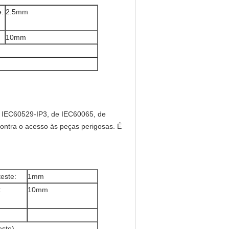
e:
2.5mm
10mm
e IEC60529-IP3, de IEC60065, de
contra o acesso às peças perigosas. É
teste:
1mm
:
10mm
este)