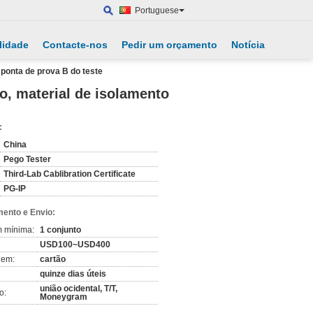
Portuguese
lidade
Contacte-nos
Pedir um orçamento
Notícia
 ponta de prova B do teste
o, material de isolamento
:
China
Pego Tester
Third-Lab Cablibration Certificate
PG-IP
ento e Envio:
m mínima:
1 conjunto
USD100~USD400
gem:
cartão
quinze dias úteis
união ocidental, T/T,
o:
Moneygram