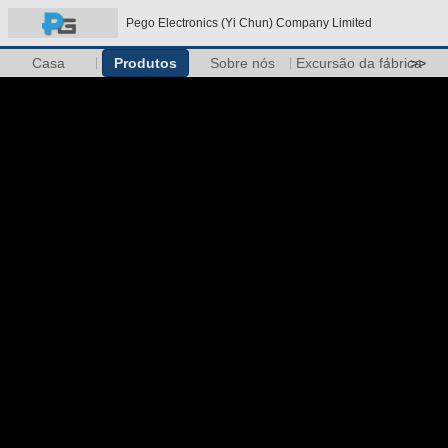
Pego Electronics (Yi Chun) Company Limited
Casa
Produtos
Sobre nós
Excursão da fábrica
>>