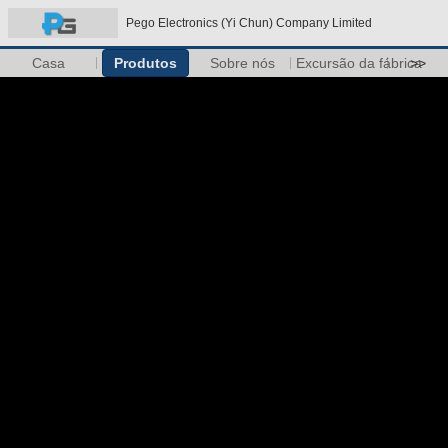
Pego Electronics (Yi Chun) Company Limited
Casa
Produtos
Sobre nós
Excursão da fábrica
>>